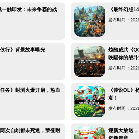
战一触即发：未来争霸的战
《最终幻想1
发布时间：2026-0
仙侠行》背景故事曝光
炫酷威武《Q
唤醒你的战斗
发布时间：2026-0
线任务》封测火爆开启，热血
《传说OL》
潮！
发布时间：2026-0
：两次自刎都未死透，荣登耐
迎新大放送，
奇新篇章