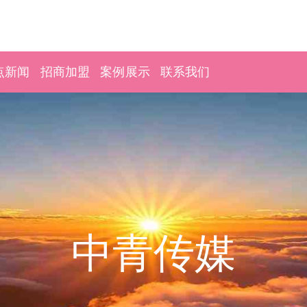
点新闻
招商加盟
案例展示
联系我们
中青传媒