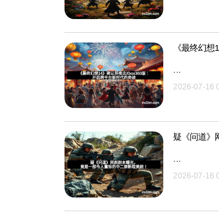
《最终幻想1
···
2026-07-16 
疑《问道》
···
2026-07-16 