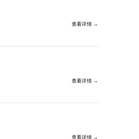
查看详情 →
查看详情 →
查看详情 →