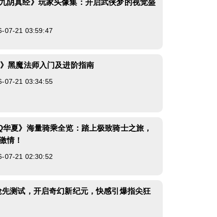
九阴真经》玩家头像集：开启武侠梦的视觉盛
7-21 03:59:47
4》黑魔法师入门及进阶指南
7-21 03:34:55
Q华夏》海量骑乘全览：踏上极致骑士之旅，
激情！
7-21 02:30:52
抢先测试，开启奇幻新纪元，快感引爆指尖狂